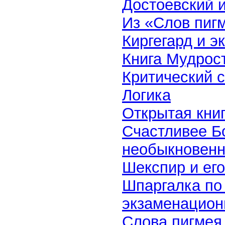
Достоевский 
Из «Слов пиг
Киргегард и 
Книга Мудрост
Критический 
Логика
Открытая кни
Счастливее Б
необыкновенн
Шекспир и его
Шпаргалка по
экзаменацион
Слова пигмея